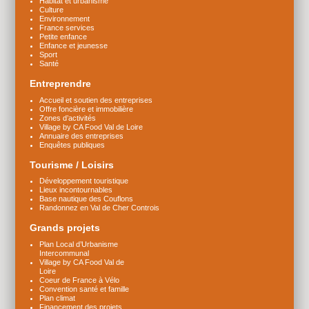
Habitat et urbanisme
Culture
Environnement
France services
Petite enfance
Enfance et jeunesse
Sport
Santé
Entreprendre
Accueil et soutien des entreprises
Offre foncière et immobilière
Zones d’activités
Village by CA Food Val de Loire
Annuaire des entreprises
Enquêtes publiques
Tourisme / Loisirs
Développement touristique
Lieux incontournables
Base nautique des Couflons
Randonnez en Val de Cher Controis
Grands projets
Plan Local d’Urbanisme
Intercommunal
Village by CA Food Val de
Loire
Coeur de France à Vélo
Convention santé et famille
Plan climat
Financement des projets