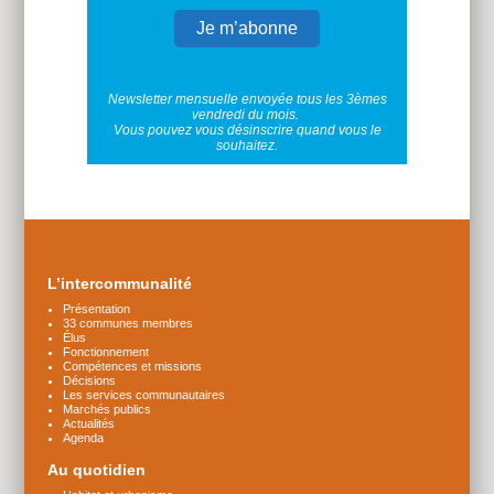
Newsletter mensuelle envoyée tous les 3èmes
vendredi du mois.
Vous pouvez vous désinscrire quand vous le
souhaitez.
Plus
d'infos
L’intercommunalité
Présentation
33 communes membres
Élus
Fonctionnement
Compétences et missions
Décisions
Les services communautaires
Marchés publics
Actualités
Agenda
Au quotidien