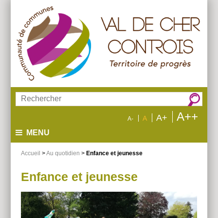
Aller
Aller
Aller
au
au
à
menu
contenu
la
recherche
Rechercher :
A++
A+
A
A-
MENU
Accueil
>
Au quotidien
>
Enfance et jeunesse
Enfance et jeunesse