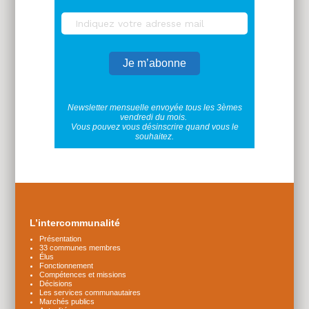
Newsletter mensuelle envoyée tous les 3èmes
vendredi du mois.
Vous pouvez vous désinscrire quand vous le
souhaitez.
Plus
d'infos
L’intercommunalité
Présentation
33 communes membres
Élus
Fonctionnement
Compétences et missions
Décisions
Les services communautaires
Marchés publics