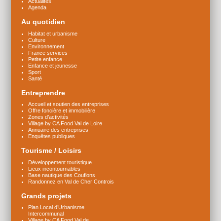
Actualités
Agenda
Au quotidien
Habitat et urbanisme
Culture
Environnement
France services
Petite enfance
Enfance et jeunesse
Sport
Santé
Entreprendre
Accueil et soutien des entreprises
Offre foncière et immobilière
Zones d’activités
Village by CA Food Val de Loire
Annuaire des entreprises
Enquêtes publiques
Tourisme / Loisirs
Développement touristique
Lieux incontournables
Base nautique des Couflons
Randonnez en Val de Cher Controis
Grands projets
Plan Local d’Urbanisme
Intercommunal
Village by CA Food Val de