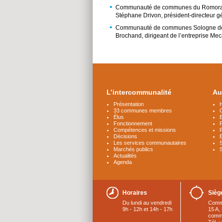
Communauté de communes du Romorantin
Stéphane Drivon, président-directeur g
Communauté de communes Sologne des Ri
Brochand, dirigeant de l’entreprise Mec
Plus
d'infos
L’intercommunalité
Au
Présentation
H
33 communes membres
C
Élus
Fonctionnement
Compétences et missions
P
Décisions
Les services communautaires
Marchés publics
Actualités
Agenda
Horaires
Sièg
Du lundi au vendredi
Comm
9h - 12h et 14h - 17h
15 A,
commu
Tél. 