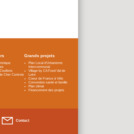
irs
Grands projets
istique
Plan Local d’Urbanisme
les
Intercommunal
 Couflons
Village by CA Food Val de
de Cher Controis
Loire
Coeur de France à Vélo
Convention santé et famille
Plan climat
Financement des projets
Contact