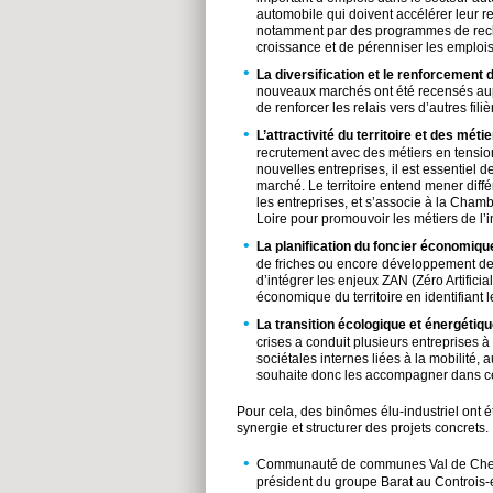
automobile qui doivent accélérer leur res
notamment par des programmes de reche
croissance et de pérenniser les emplois s
La diversification et le renforcement de
nouveaux marchés ont été recensés aupr
de renforcer les relais vers d’autres fi
L’attractivité du territoire et des méti
recrutement avec des métiers en tension.
nouvelles entreprises, il est essentiel
marché. Le territoire entend mener diffé
les entreprises, et s’associe à la Cham
Loire pour promouvoir les métiers de l’
La planification du foncier économique
de friches ou encore développement de l’a
d’intégrer les enjeux ZAN (Zéro Artificia
économique du territoire en identifiant 
La transition écologique et énergétiq
crises a conduit plusieurs entreprises 
sociétales internes liées à la mobilité, 
souhaite donc les accompagner dans ces
Pour cela, des binômes élu-industriel on
synergie et structurer des projets concrets.
Communauté de communes Val de Cher Co
président du groupe Barat au Controis