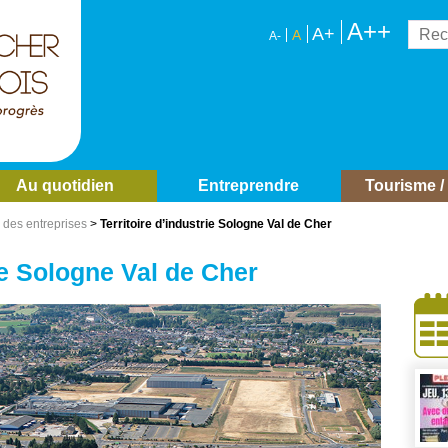
A++
Reche
A+
A
A-
Au quotidien
Entreprendre
Tourisme / 
n des entreprises
>
Territoire d’industrie Sologne Val de Cher
rie Sologne Val de Cher
À
côt