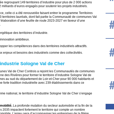
ée regroupant 149 territoires d’industrie pour plus de 2 000 actions
 milliards d’euros engagés pour soutenir les projets industriels.
e, celle-ci a été renouvelée faisant entrer le programme Territoires
183 territoires lauréats, dont fait partie la Communauté de communes Val
’élaboration d’une feuille de route 2023-2027 en faveur d’une
.
rgétique des territoires d’industrie.
’innovation ambitieux.
opper les compétences dans des territoires industriels attractifs.
ux enjeux et besoins des industriels comme des collectivités.
d’industrie Sologne Val de Cher
unes Val de Cher Controis a rejoint les Communautés de communes
e des Rivières pour former le territoire d’industrie Sologne Val de
es au sud du département de Loir-et-Cher pour 90 000 habitants et
e forte tradition industrielle avec 239 établissements dans ce
me national, le territoire d’industrie Sologne Val de Cher s’engage
 mobilité.
La profonde mutation du secteur automobile et la fin de la
s 2035 impactent fortement le territoire qui compte un nombre
omobile. L’enjeu sera d’accompagner les entreprises de la filière