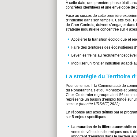
À cette date, une première phase était lanc
concrètes identifiées et une enveloppe de 2
Face au succès de cette première expérienc
d’industrie dans son temps II. Cette fois, 
de Cher Controis, doivent s’engager dans l
stratégie industrielle concentrée sur 4 axes
Accélérer la transition écologique et éne
Faire des territoires des écosystèmes d
Lever les freins au recrutement et dével
Mobiliser un foncier industriel adapté a
La stratégie du Territoire 
Pour ce temps II, la Communauté de comm
du Romorantinais et du Monestois et Sologn
Cher. Ce dernier regroupe ainsi 56 commun
représente un bassin d’emploi fondé sur un
secteur
(donnée URSAFF, 2022)
.
En réponse aux axes définis par le program
sur 5 enjeux spécifiques.
La mutation de la filière automobile et
vente de véhicules thermiques neufs dè
important d’emplois dans le secteur aut