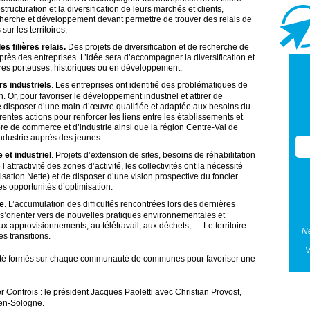
tructuration et la diversification de leurs marchés et clients,
rche et développement devant permettre de trouver des relais de
ur les territoires.
s filières relais.
Des projets de diversification et de recherche de
ès des entreprises. L’idée sera d’accompagner la diversification et
lières porteuses, historiques ou en développement.
ers industriels
. Les entreprises ont identifié des problématiques de
 Or, pour favoriser le développement industriel et attirer de
 de disposer d’une main-d’œuvre qualifiée et adaptée aux besoins du
rentes actions pour renforcer les liens entre les établissements et
bre de commerce et d’industrie ainsi que la région Centre-Val de
industrie auprès des jeunes.
 et industriel
. Projets d’extension de sites, besoins de réhabilitation
ttractivité des zones d’activité, les collectivités ont la nécessité
lisation Nette) et de disposer d’une vision prospective du foncier
les opportunités d’optimisation.
ue
. L’accumulation des difficultés rencontrées lors des dernières
à s’orienter vers de nouvelles pratiques environnementales et
aux approvisionnements, au télétravail, aux déchets, … Le territoire
Ne
 transitions.
V
t été formés sur chaque communauté de communes pour favoriser une
ntrois : le président Jacques Paoletti avec Christian Provost,
-en-Sologne.