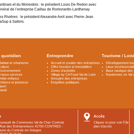
ais et du Monestois : le président Louis De Redon avec
énéral de l’entreprise Caillau de Romorantin-Lanthenay
vières : le président Alexandre Avril avec Pierre-Jean
aSup à Salbris.
 quotidien
Entreprendre
Tourisme / Lois
abitat et urbanisme
Accueil et soutien des entreprises
Développement tour
ulture
Offre foncière et immobilière
Lieux incontournab
Environnement
Zones d’activités
Base nautique des
France services
Village by CA Food Val de Loire
Randonnez en Val 
etite enfance
Annuaire des entreprises
Enfance et jeunesse
Enquêtes publiques
Sport
Santé
e
Accès
unauté de Communes Val de Cher-Controis
Cliquez ici pour voir le
 Rue des Entrepreneurs 41700 CONTRES -
plan d’accès
ne du Controis-en-Sologne
: 02 54 79 15 50