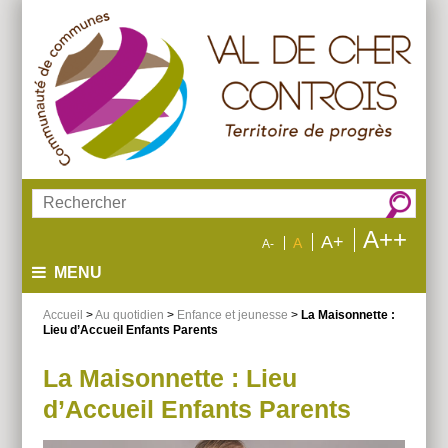
Aller
Aller
Aller
au
au
à
menu
contenu
la
recherche
Rechercher :
A++
A+
A
A-
MENU
Accueil
>
Au quotidien
>
Enfance et jeunesse
>
La Maisonnette :
Lieu d’Accueil Enfants Parents
La Maisonnette : Lieu
d’Accueil Enfants Parents