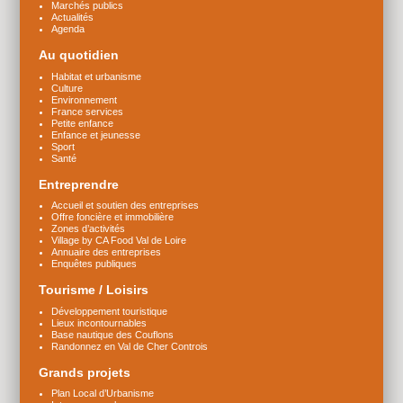
Marchés publics
Actualités
Agenda
Au quotidien
Habitat et urbanisme
Culture
Environnement
France services
Petite enfance
Enfance et jeunesse
Sport
Santé
Entreprendre
Accueil et soutien des entreprises
Offre foncière et immobilière
Zones d’activités
Village by CA Food Val de Loire
Annuaire des entreprises
Enquêtes publiques
Tourisme / Loisirs
Développement touristique
Lieux incontournables
Base nautique des Couflons
Randonnez en Val de Cher Controis
Grands projets
Plan Local d’Urbanisme