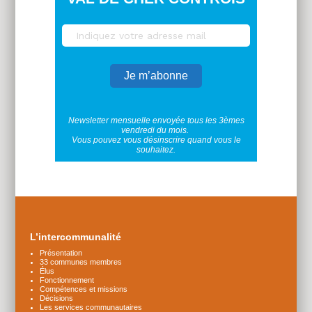
Newsletter mensuelle envoyée tous les 3èmes
vendredi du mois.
Vous pouvez vous désinscrire quand vous le
souhaitez.
Plus
d'infos
L’intercommunalité
Présentation
33 communes membres
Élus
Fonctionnement
Compétences et missions
Décisions
Les services communautaires