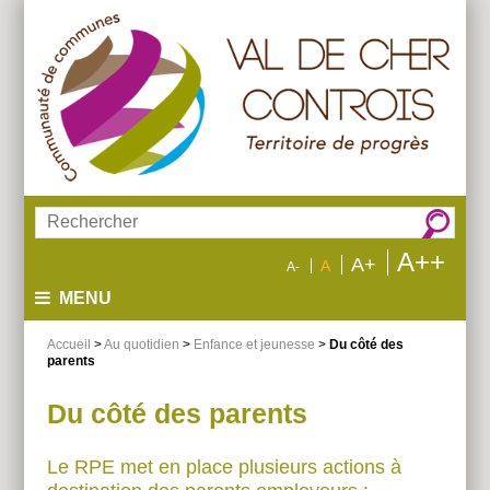
Aller
Aller
Aller
au
au
à
menu
contenu
la
recherche
Rechercher :
A++
A+
A
A-
MENU
Accueil
>
Au quotidien
>
Enfance et jeunesse
>
Du côté des
parents
Du côté des parents
Le RPE met en place plusieurs actions à