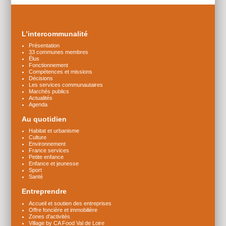
Plus
d'infos
L’intercommunalité
Présentation
33 communes membres
Élus
Fonctionnement
Compétences et missions
Décisions
Les services communautaires
Marchés publics
Actualités
Agenda
Au quotidien
Habitat et urbanisme
Culture
Environnement
France services
Petite enfance
Enfance et jeunesse
Sport
Santé
Entreprendre
Accueil et soutien des entreprises
Offre foncière et immobilière
Zones d’activités
Village by CA Food Val de Loire