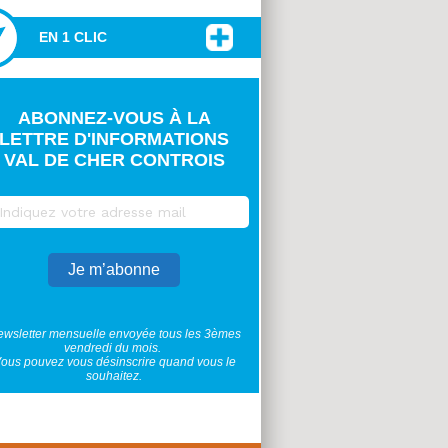
EN 1 CLIC
ABONNEZ-VOUS À LA
LETTRE D'INFORMATIONS
VAL DE CHER CONTROIS
wsletter mensuelle envoyée tous les 3èmes
vendredi du mois.
ous pouvez vous désinscrire quand vous le
souhaitez.