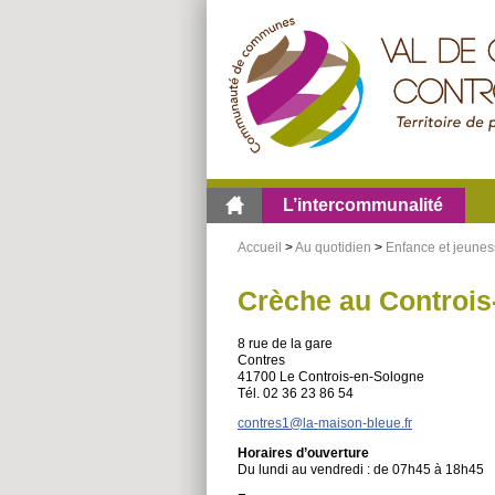
Aller
Aller
Aller
au
au
à
menu
contenu
la
recherche
L’intercommunalité
Accueil
>
Au quotidien
>
Enfance et jeune
Crèche au Controis
8 rue de la gare
Contres
41700 Le Controis-en-Sologne
Tél. 02 36 23 86 54
contres1@la-maison-bleue.fr
Horaires d’ouverture
Du lundi au vendredi : de 07h45 à 18h45