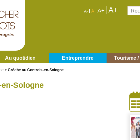
A++
Reche
A+
A
A-
Au quotidien
Entreprendre
Tourisme / 
sse
>
Crèche au Controis-en-Sologne
-en-Sologne
À
côt