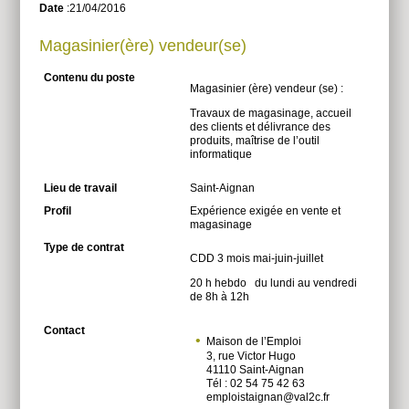
Date
:21/04/2016
Magasinier(ère) vendeur(se)
Contenu du poste
Magasinier (ère) vendeur (se) :
Travaux de magasinage, accueil
des clients et délivrance des
produits, maîtrise de l’outil
informatique
Lieu de travail
Saint-Aignan
Profil
Expérience exigée en vente et
magasinage
Type de contrat
CDD 3 mois mai-juin-juillet
20 h hebdo du lundi au vendredi
de 8h à 12h
Contact
Maison de l’Emploi
3, rue Victor Hugo
41110 Saint-Aignan
Tél : 02 54 75 42 63
emploistaignan@val2c.fr