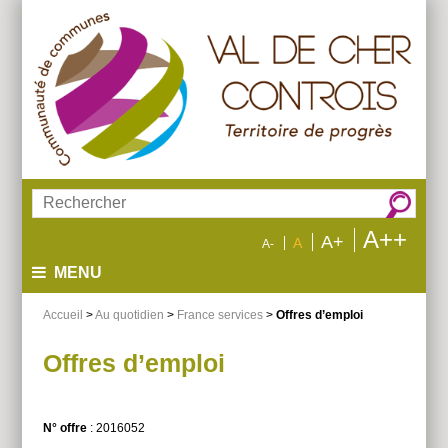
Aller
Aller
Aller
au
au
à
menu
contenu
la
recherche
Rechercher :
A++
A+
A
A-
MENU
Accueil
>
Au quotidien
>
France services
>
Offres d’emploi
Offres d’emploi
N° offre
: 2016052