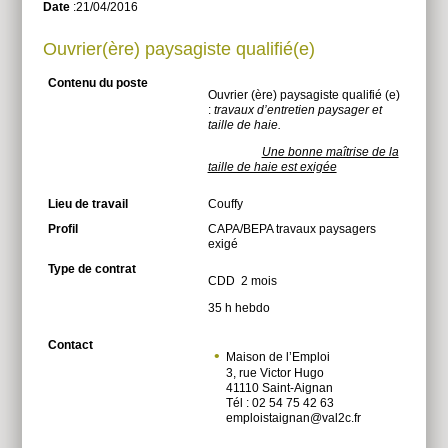
Date
:21/04/2016
Plus
Ouvrier(ère) paysagiste qualifié(e)
Contenu du poste
Ouvrier (ère) paysagiste qualifié (e)
:
travaux d’entretien paysager et
taille de haie.
Une bonne maîtrise de la
Plus
taille de haie est exigée
Lieu de travail
Couffy
Profil
CAPA/BEPA travaux paysagers
exigé
Plus
Type de contrat
CDD 2 mois
35 h hebdo
Contact
Maison de l’Emploi
Plus
3, rue Victor Hugo
41110 Saint-Aignan
Tél : 02 54 75 42 63
emploistaignan@val2c.fr