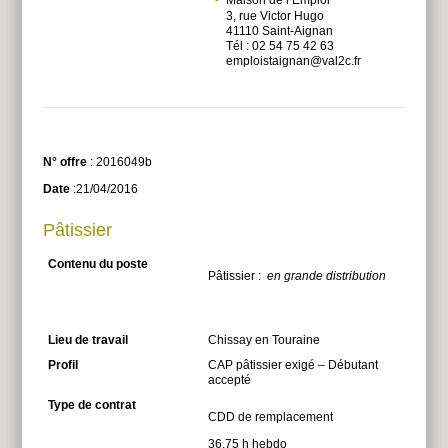
3, rue Victor Hugo
41110 Saint-Aignan
Tél : 02 54 75 42 63
emploistaignan@val2c.fr
N° offre
: 2016049b
Date
:21/04/2016
Pâtissier
Contenu du poste
Pâtissier :
en grande distribution
Lieu de travail
Chissay en Touraine
Profil
CAP pâtissier exigé – Débutant
accepté
Type de contrat
CDD de remplacement
36,75 h hebdo