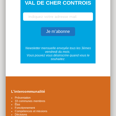
VAL DE CHER CONTROIS
Newsletter mensuelle envoyée tous les 3èmes
vendredi du mois.
Vous pouvez vous désinscrire quand vous le
souhaitez.
Plus
d'infos
L’intercommunalité
Présentation
33 communes membres
Élus
Fonctionnement
Compétences et missions
Décisions