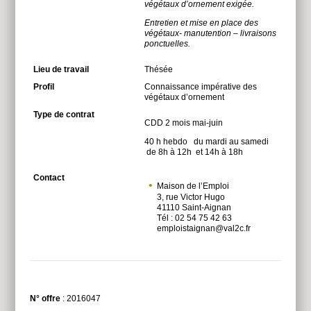
végétaux d’ornement exigée.
Entretien et mise en place des
végétaux- manutention – livraisons
ponctuelles.
Lieu de travail
Thésée
Profil
Connaissance impérative des
végétaux d’ornement
Type de contrat
CDD 2 mois mai-juin
40 h hebdo du mardi au samedi
de 8h à 12h et 14h à 18h
Contact
Maison de l’Emploi
3, rue Victor Hugo
41110 Saint-Aignan
Tél : 02 54 75 42 63
emploistaignan@val2c.fr
Fils
RSS
N° offre
: 2016047