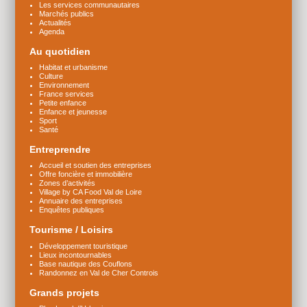
Les services communautaires
Marchés publics
Actualités
Agenda
Au quotidien
Habitat et urbanisme
Culture
Environnement
France services
Petite enfance
Enfance et jeunesse
Sport
Santé
Entreprendre
Accueil et soutien des entreprises
Offre foncière et immobilière
Zones d’activités
Village by CA Food Val de Loire
Annuaire des entreprises
Enquêtes publiques
Tourisme / Loisirs
Développement touristique
Lieux incontournables
Base nautique des Couflons
Randonnez en Val de Cher Controis
Grands projets