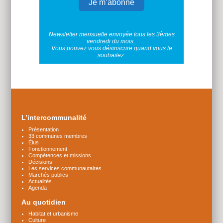
Newsletter mensuelle envoyée tous les 3èmes
vendredi du mois.
Vous pouvez vous désinscrire quand vous le
souhaitez.
Plus
d'infos
L’intercommunalité
Présentation
33 communes membres
Élus
Fonctionnement
Compétences et missions
Décisions
Les services communautaires
Marchés publics
Actualités
Agenda
Au quotidien
Habitat et urbanisme
Culture