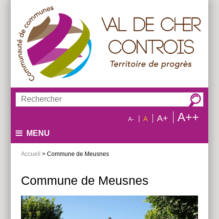
Aller
Aller
Aller
au
au
à
menu
contenu
la
recherche
Rechercher :
A++
A+
A
A-
MENU
Accueil
> Commune de Meusnes
Commune de Meusnes