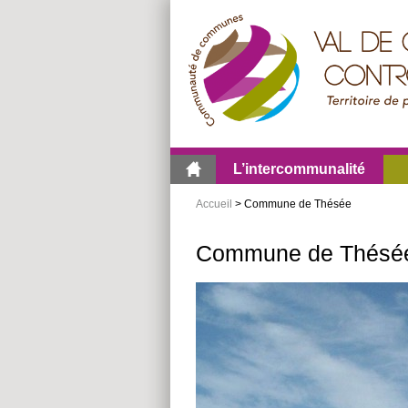
Aller
Aller
Aller
au
au
à
menu
contenu
la
recherche
L’intercommunalité
Accueil
> Commune de Thésée
Commune de Thésé