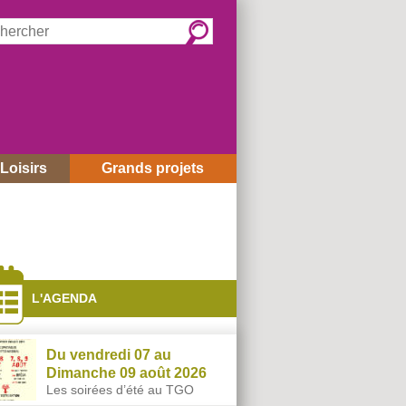
rcher :
Loisirs
Grands projets
és
L'AGENDA
Du vendredi 07 au
Dimanche 09 août 2026
Les soirées d’été au TGO