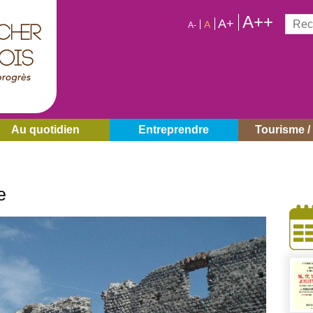
A++
Reche
A+
A
A-
Au quotidien
Entreprendre
Tourisme / 
e
À
côt