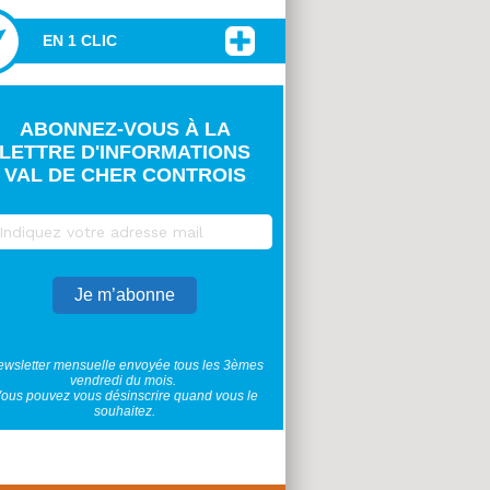
EN 1 CLIC
ABONNEZ-VOUS À LA
LETTRE D'INFORMATIONS
VAL DE CHER CONTROIS
wsletter mensuelle envoyée tous les 3èmes
vendredi du mois.
ous pouvez vous désinscrire quand vous le
souhaitez.