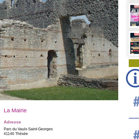
La Mairie
Adresse
Parc du Vaulx-Saint-Georges
41140 Thésée