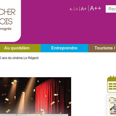
A++
Reche
A+
A
A-
Au quotidien
Entreprendre
Tourisme / 
0 ans du cinéma Le Régent
À
côt