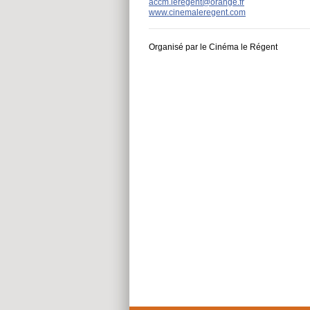
accm.leregent@orange.fr
www.cinemaleregent.com
Organisé par le Cinéma le Régent