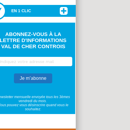
EN 1 CLIC
ABONNEZ-VOUS À LA
LETTRE D'INFORMATIONS
VAL DE CHER CONTROIS
wsletter mensuelle envoyée tous les 3èmes
vendredi du mois.
ous pouvez vous désinscrire quand vous le
souhaitez.