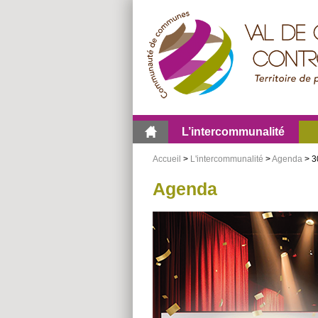
Aller
Aller
Aller
au
au
à
menu
contenu
la
recherche
L’intercommunalité
Accueil
>
L'intercommunalité
>
Agenda
> 3
Agenda