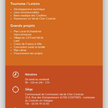
Tourisme / Loisirs
Développement touristique
Lieux incontournables
Base nautique des Couflons
Randonnez en Val de Cher Controis
Grands projets
Plan Local d’Urbanisme
Intercommunal
Village by CA Food Val de
Loire
Coeur de France à Vélo
Convention santé et famille
Plan climat
Financement des projets
Horaires
Du lundi au vendredi
9h - 12h et 14h - 17h
Siège
Communauté de Communes Val de Cher-Controis
15 A, Rue des Entrepreneurs 41700 CONTRES - commune
du Controis-en-Sologne
Tél. : 02 54 79 15 50