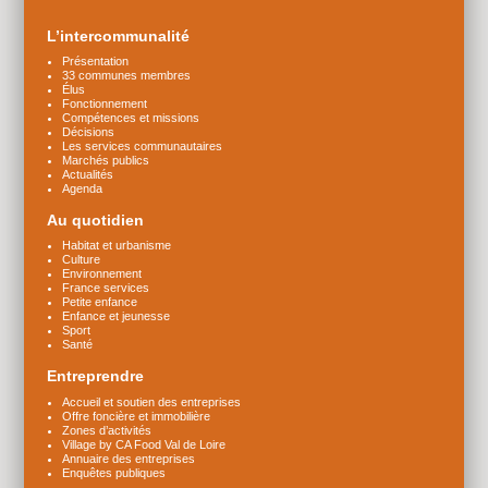
d'infos
L’intercommunalité
Présentation
33 communes membres
Élus
Fonctionnement
Compétences et missions
Décisions
Les services communautaires
Marchés publics
Actualités
Agenda
Au quotidien
Habitat et urbanisme
Culture
Environnement
France services
Petite enfance
Enfance et jeunesse
Sport
Santé
Entreprendre
Accueil et soutien des entreprises
Offre foncière et immobilière
Zones d’activités
Village by CA Food Val de Loire
Annuaire des entreprises
Enquêtes publiques