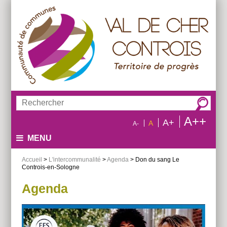
Aller
Aller
Aller
au
au
à
menu
contenu
la
recherche
Rechercher :
A++
A+
A
A-
MENU
Accueil
>
L'intercommunalité
>
Agenda
> Don du sang Le
Controis-en-Sologne
Agenda