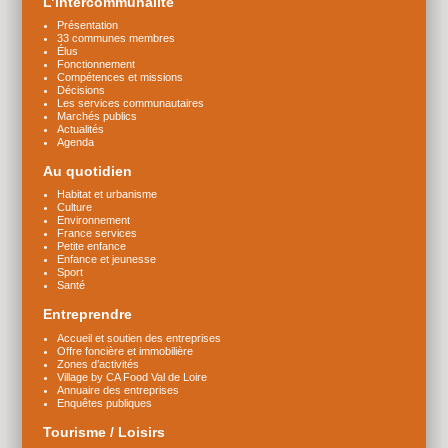
L’intercommunalité
Présentation
33 communes membres
Élus
Fonctionnement
Compétences et missions
Décisions
Les services communautaires
Marchés publics
Actualités
Agenda
Au quotidien
Habitat et urbanisme
Culture
Environnement
France services
Petite enfance
Enfance et jeunesse
Sport
Santé
Entreprendre
Accueil et soutien des entreprises
Offre foncière et immobilière
Zones d’activités
Village by CA Food Val de Loire
Annuaire des entreprises
Enquêtes publiques
Tourisme / Loisirs