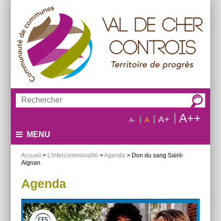
Aller
Aller
Aller
au
au
à
menu
contenu
la
recherche
Rechercher :
A++
A+
A
A-
MENU
Accueil
>
L'intercommunalité
>
Agenda
> Don du sang Saint-
Aignan
Agenda