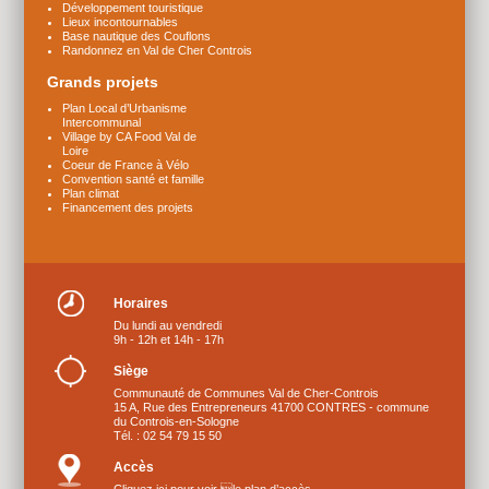
Développement touristique
Lieux incontournables
Base nautique des Couflons
Randonnez en Val de Cher Controis
Grands projets
Plan Local d’Urbanisme
Intercommunal
Village by CA Food Val de
Loire
Coeur de France à Vélo
Convention santé et famille
Plan climat
Financement des projets
Horaires
Du lundi au vendredi
9h - 12h et 14h - 17h
Siège
Communauté de Communes Val de Cher-Controis
15 A, Rue des Entrepreneurs 41700 CONTRES - commune
du Controis-en-Sologne
Tél. : 02 54 79 15 50
Accès
Cliquez ici pour voir le plan d’accès