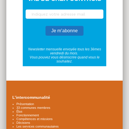
Newsletter mensuelle envoyée tous les 3èmes
vendredi du mois.
Vous pouvez vous désinscrire quand vous le
souhaitez.
Plus
d'infos
L’intercommunalité
Présentation
33 communes membres
Élus
Fonctionnement
Compétences et missions
Décisions
Les services communautaires