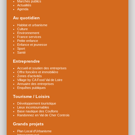
Marchés publics
Actualités
Agenda
Au quotidien
Habitat et urbanisme
Culture
Environnement
France services
Petite enfance
Enfance et jeunesse
Sport
Santé
Entreprendre
Accueil et soutien des entreprises
Offre foncière et immobilière
Zones d’activités
Village by CA Food Val de Loire
Annuaire des entreprises
Enquêtes publiques
Tourisme / Loisirs
Développement touristique
Lieux incontournables
Base nautique des Couflons
Randonnez en Val de Cher Controis
Grands projets
Plan Local d’Urbanisme
Intercommunal