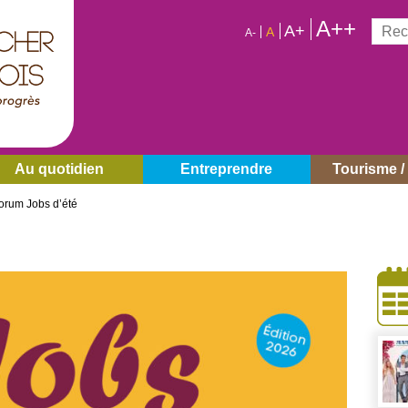
A++
Reche
A+
A
A-
Au quotidien
Entreprendre
Tourisme / 
orum Jobs d’été
À
côt