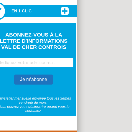
EN 1 CLIC
ABONNEZ-VOUS À LA
LETTRE D'INFORMATIONS
VAL DE CHER CONTROIS
wsletter mensuelle envoyée tous les 3èmes
vendredi du mois.
ous pouvez vous désinscrire quand vous le
souhaitez.