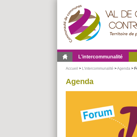
Aller
Aller
Aller
au
au
à
menu
contenu
la
recherche
L’intercommunalité
Accueil
>
L'intercommunalité
>
Agenda
> F
Agenda