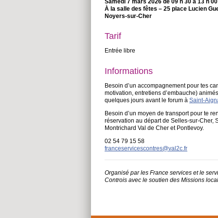
Samedi 7 mars 2026 de 09 h 30 à 13 h 00
À la salle des fêtes – 25 place Lucien Gu
Noyers-sur-Cher
Tarif
Entrée libre
Informations
Besoin d’un accompagnement pour tes candi
motivation, entretiens d’embauche) animés
quelques jours avant le forum à
Saint-Aig
Besoin d’un moyen de transport pour te re
réservation au départ de Selles-sur-Cher, 
Montrichard Val de Cher et Pontlevoy.
02 54 79 15 58
franceservicescontres@val2c.fr
Organisé par les France services et le s
Controis avec le soutien des Missions loca