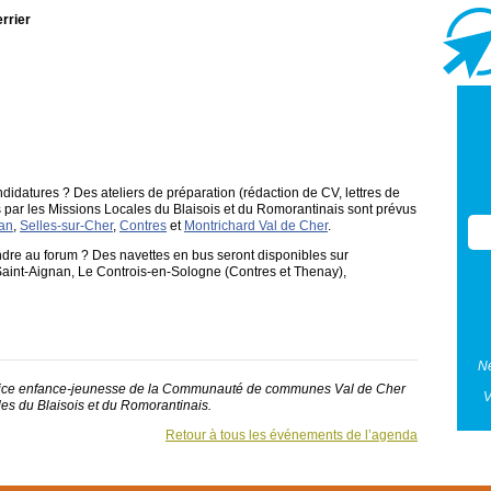
errier
datures ? Des ateliers de préparation (rédaction de CV, lettres de
 par les Missions Locales du Blaisois et du Romorantinais sont prévus
nan
,
Selles-sur-Cher
,
Contres
et
Montrichard Val de Cher
.
ndre au forum ? Des navettes en bus seront disponibles sur
Saint-Aignan, Le Controis-en-Sologne (Contres et Thenay),
Ne
ervice enfance-jeunesse de la Communauté de communes Val de Cher
V
les du Blaisois et du Romorantinais.
Retour à tous les événements de l’agenda