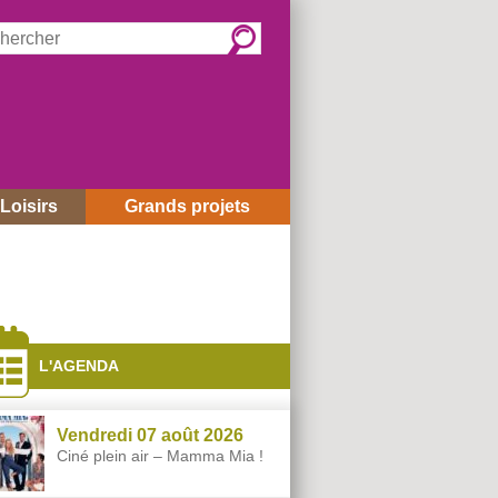
rcher :
Loisirs
Grands projets
és
L'AGENDA
Vendredi 07 août 2026
Ciné plein air – Mamma Mia !