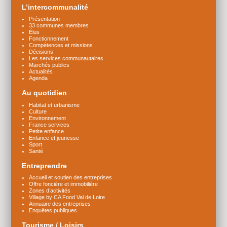
L’intercommunalité
Présentation
33 communes membres
Élus
Fonctionnement
Compétences et missions
Décisions
Les services communautaires
Marchés publics
Actualités
Agenda
Au quotidien
Habitat et urbanisme
Culture
Environnement
France services
Petite enfance
Enfance et jeunesse
Sport
Santé
Entreprendre
Accueil et soutien des entreprises
Offre foncière et immobilière
Zones d’activités
Village by CA Food Val de Loire
Annuaire des entreprises
Enquêtes publiques
Tourisme / Loisirs