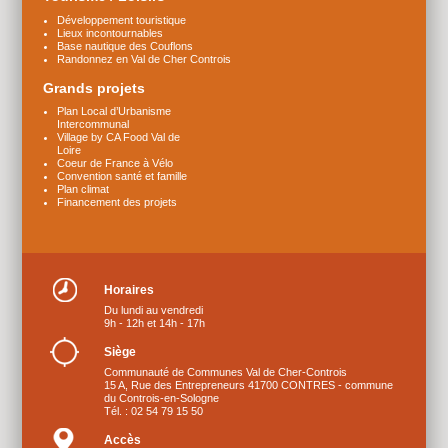
Développement touristique
Lieux incontournables
Base nautique des Couflons
Randonnez en Val de Cher Controis
Grands projets
Plan Local d’Urbanisme
Intercommunal
Village by CA Food Val de
Loire
Coeur de France à Vélo
Convention santé et famille
Plan climat
Financement des projets
Horaires
Du lundi au vendredi
9h - 12h et 14h - 17h
Siège
Communauté de Communes Val de Cher-Controis
15 A, Rue des Entrepreneurs 41700 CONTRES - commune
du Controis-en-Sologne
Tél. : 02 54 79 15 50
Accès