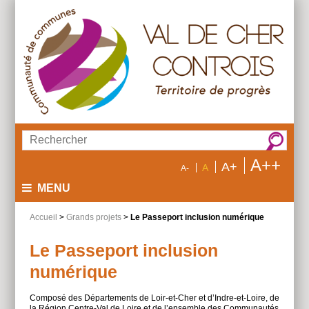
Aller
Aller
Aller
au
au
à
menu
contenu
la
recherche
Rechercher :
A++
A+
A
A-
MENU
Accueil
>
Grands projets
>
Le Passeport inclusion numérique
Le Passeport inclusion
numérique
Composé des Départements de Loir-et-Cher et d’Indre-et-Loire, de
la Région Centre-Val de Loire et de l’ensemble des Communautés