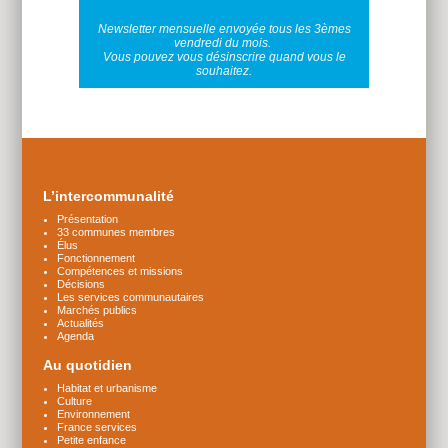
Newsletter mensuelle envoyée tous les 3èmes
vendredi du mois.
Vous pouvez vous désinscrire quand vous le
souhaitez.
Plus
d'infos
L’intercommunalité
Présentation
33 communes membres
Élus
Fonctionnement
Compétences et missions
Décisions
Les services communautaires
Marchés publics
Actualités
Agenda
Au quotidien
Habitat et urbanisme
Culture
Environnement
France services
Petite enfance