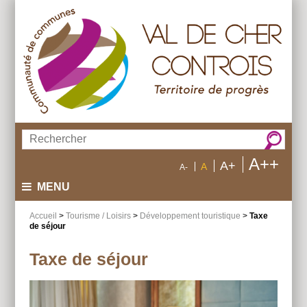
Aller
Aller
Aller
au
au
à
menu
contenu
la
recherche
Rechercher :
A++
A+
A
A-
MENU
Accueil
>
Tourisme / Loisirs
>
Développement touristique
>
Taxe
de séjour
Taxe de séjour