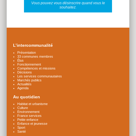
Vous pouvez vous désinscrire quand vous le
souhaitez.
Plus
d'infos
L’intercommunalité
Présentation
33 communes membres
Élus
Fonctionnement
Compétences et missions
Décisions
Les services communautaires
Marchés publics
Actualités
Agenda
Au quotidien
Habitat et urbanisme
Culture
Environnement
France services
Petite enfance
Enfance et jeunesse
Sport
Santé