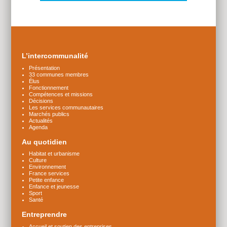
Plus
d'infos
L’intercommunalité
Présentation
33 communes membres
Élus
Fonctionnement
Compétences et missions
Décisions
Les services communautaires
Marchés publics
Actualités
Agenda
Au quotidien
Habitat et urbanisme
Culture
Environnement
France services
Petite enfance
Enfance et jeunesse
Sport
Santé
Entreprendre
Accueil et soutien des entreprises