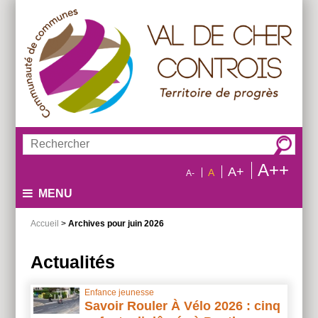
Aller
Aller
Aller
au
au
à
menu
contenu
la
recherche
Rechercher :
A++
A+
A
A-
MENU
Accueil
>
Archives pour juin 2026
Actualités
Enfance jeunesse
Savoir Rouler À Vélo 2026 : cinq