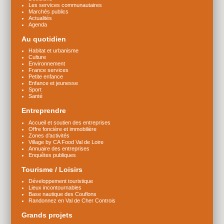
Les services communautaires
Marchés publics
Actualités
Agenda
Au quotidien
Habitat et urbanisme
Culture
Environnement
France services
Petite enfance
Enfance et jeunesse
Sport
Santé
Entreprendre
Accueil et soutien des entreprises
Offre foncière et immobilière
Zones d’activités
Village by CA Food Val de Loire
Annuaire des entreprises
Enquêtes publiques
Tourisme / Loisirs
Développement touristique
Lieux incontournables
Base nautique des Couflons
Randonnez en Val de Cher Controis
Grands projets