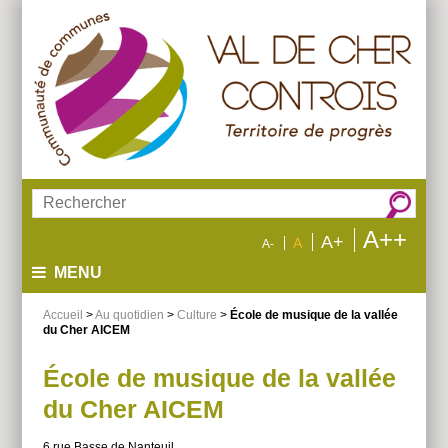
Aller
Aller
Aller
au
au
à
menu
contenu
la
recherche
Rechercher :
A++
A+
A
A-
MENU
Accueil
>
Au quotidien
>
Culture
>
École de musique de la vallée
du Cher AICEM
École de musique de la vallée
du Cher AICEM
6 rue Basse de Nanteuil