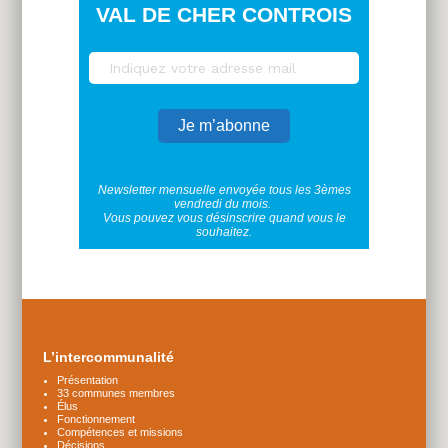
VAL DE CHER CONTROIS
Newsletter mensuelle envoyée tous les 3èmes
vendredi du mois.
Vous pouvez vous désinscrire quand vous le
souhaitez.
Plus
d'infos
L’intercommunalité
Présentation
33 communes membres
Élus
Fonctionnement
Compétences et missions
Décisions