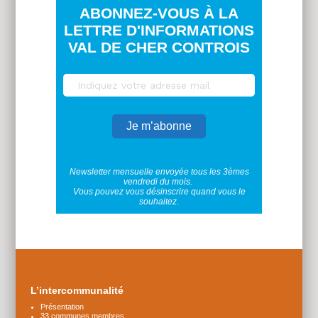
ABONNEZ-VOUS À LA
LETTRE D'INFORMATIONS
VAL DE CHER CONTROIS
Newsletter mensuelle envoyée tous les 3èmes
vendredi du mois.
Vous pouvez vous désinscrire quand vous le
souhaitez.
Plus
d'infos
L’intercommunalité
Présentation
33 communes membres