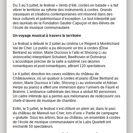
Du 3 au 5 juillet, le festival « Vents d’été, cordes en balade » a fait
vibrer le territoire au rythme des instruments à cordes. Grands
classiques et créations contemporaines ont résonné dans des
lieux culturels et patrimoniaux d’exception. Le tout interprété par
des lauréats de la Fondation Gautier Capuçon et des élèves de
l’école de musique communautaire.
Un voyage musical à travers le territoire
Le festival a débuté le 3 juillet au cinéma Le Régent à Montrichard
Val de Cher. Le public a pu découvrir un trio à cordes (Élise
Bertrand au violon, Marie Ducroux à l’alto et Shicong Li au
violoncelle) interprétant Schubert, Beethoven et Dohnányi.
L’acoustique précise de la salle a sublimé ces œuvres
romantiques et post-romantiques, attirant 120 spectateurs.
Le 4 juillet, direction les caves voûtées du château de
Châteauvieux, où un quatuor à cordes et piano (Élise Bertrand au
violon, Marie Ducroux à l’alto, Shicong Li au violoncelle et Adrian
Herpe au piano) a offert une immersion dans l’univers de Fauré et
Brahms. L’ambiance cathédrale des lieux a séduit 80 personnes.
Un cadre intimiste qui a permis aux mélomanes de redécouvrir ces
chefs-d’œuvre de musique de chambre.
Enfin, le 5 juillet, le festival s’est clôturé en plein air, dans le parc
du château de Mareuil-sur-Cher, lors d’une « Partie de campagne
» gratuite. Sous les arbres, face au château, un ensemble à cordes
de l’école de musique communautaire et le Labs Quartett ont
enchanté 50 spectateurs.