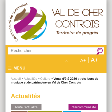
Aller
Aller
Aller
au
au
à
menu
contenu
la
recherche
Rechercher :
A++
A+
A
A-
MENU
Accueil
>
Actualités
>
Culture
>
Vents d’été 2026 : trois jours de
musique et de patrimoine en Val de Cher Controis
Actualités
Toute l'actualité
Environnement
Intercommunalité