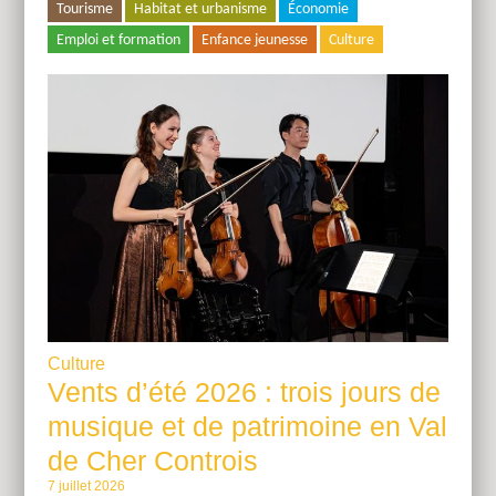
Tourisme
Habitat et urbanisme
Économie
Emploi et formation
Enfance jeunesse
Culture
Culture
Vents d’été 2026 : trois jours de
musique et de patrimoine en Val
de Cher Controis
7 juillet 2026