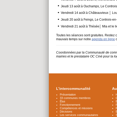
Jeudi 13 août à Ouchamps, Le Controis
Vendredi 14 août à Châteauvieux │ Lou
Jeudi 20 août à Feings, Le Controis-e
Vendredi 21 août à Thésée│ Mia et le l
Toutes les séances sont gratuites. Restez 
mauvais temps sur notre
agenda en ligne
o
Coordonnées par la Communauté de commun
mairies et le prestataire OC Ciné pour la lo
Plus
d'infos
L’intercommunalité
Au
Présentation
H
33 communes membres
C
Élus
Fonctionnement
Compétences et missions
P
Décisions
Les services communautaires