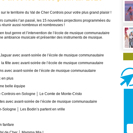
sur le territoire du Val de Cher Controis pour votre plus grand plaisir !
urs cumulés l’an passé, les 15 nouvelles projections programmées du
s réunir aussi nombreux et nombreuses !
 en tout genre et l’intervention de l’école de musique communautaire
une ambiance musicale et présenter des instruments de musique.
r Jaguar avec avant-soirée de l’école de musique communautaire
 la fête avec avant-soirée de l’école de musique communautaire
ons avec avant-soirée de l’école de musique communautaire
c en plus
Une belle équipe
 Le Controis-en-Sologne │ Le Comte de Monte-Cristo
istes avec avant-soirée de l’école de musique communautaire
n-Sologne │ Les Bodin’s partent en vrille
n fanfare
 Val de Cher │ Mamma Mia !