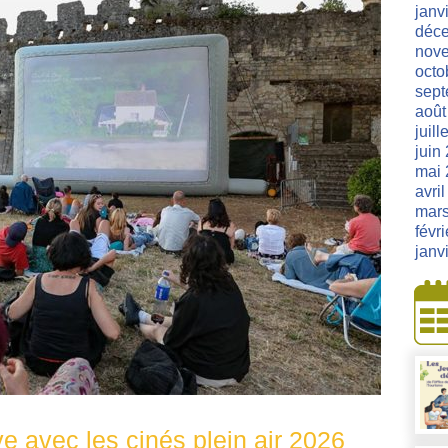
janv
déc
nov
octo
sept
août
juill
juin
mai 
avri
mar
févr
janv
ve avec les cinés plein air 2026