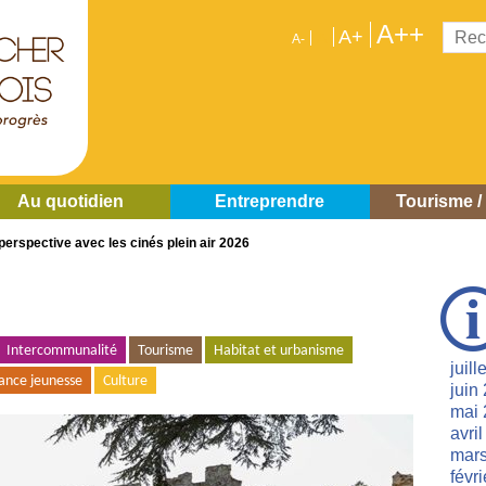
A++
Reche
A+
A
A-
Au quotidien
Entreprendre
Tourisme / 
perspective avec les cinés plein air 2026
À
côt
Intercommunalité
Tourisme
Habitat et urbanisme
juill
ance jeunesse
Culture
juin
mai 
avri
mar
févr