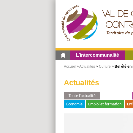
Aller
Aller
Aller
au
au
à
menu
contenu
la
recherche
L’intercommunalité
Accueil
>
Actualités
>
Culture
>
Bel été en 
Actualités
Toute l'actualité
Environnement
Économie
Emploi et formation
Enf