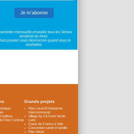
wsletter mensuelle envoyée tous les 3èmes
vendredi du mois.
ous pouvez vous désinscrire quand vous le
souhaitez.
irs
Grands projets
istique
Plan Local d’Urbanisme
les
Intercommunal
 Couflons
Village by CA Food Val de
de Cher Controis
Loire
Coeur de France à Vélo
Convention santé et famille
Plan climat