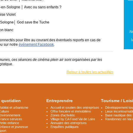
-en-Sologne │ Avec ou sans enfants ?
ise Violet
n-Sologne│ God save the Tuche
ion blanc
Ne
V
connectés pour être au courant des éventuels reports en cas de
u sur notre
événement Facebook
.
es, ces séances de cinéma plein air sont organisées par les
gistique.
Retour à toutes les actualités
 quotidien
Entreprendre
Tourisme / Lois
abitat et urbanisme
Accueil et soutien des entreprises
Développement tour
ulture
Offre foncière et immobilière
Lieux incontournab
Environnement
Zones d’activités
Base nautique des
France services
Village by CA Food Val de Loire
Randonnez en Val 
etite enfance
Annuaire des entreprises
Enfance et jeunesse
Enquêtes publiques
Sport