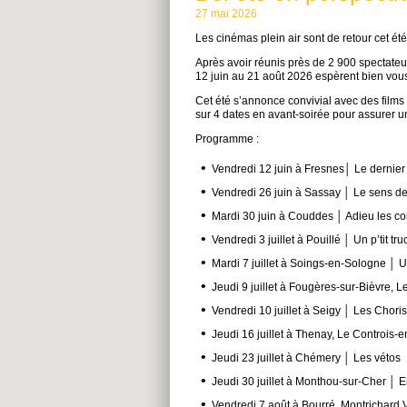
27 mai 2026
Les cinémas plein air sont de retour cet été 
Après avoir réunis près de 2 900 spectate
12 juin au 21 août 2026 espèrent bien vou
Cet été s’annonce convivial avec des films
sur 4 dates en avant-soirée pour assurer 
Programme :
Vendredi 12 juin à Fresnes│ Le dernie
Vendredi 26 juin à Sassay │ Le sens de
Mardi 30 juin à Couddes │ Adieu les c
Vendredi 3 juillet à Pouillé │ Un p’tit tru
Mardi 7 juillet à Soings-en-Sologne │ 
Jeudi 9 juillet à Fougères-sur-Bièvre,
Vendredi 10 juillet à Seigy │ Les Chor
Jeudi 16 juillet à Thenay, Le Controis-e
Jeudi 23 juillet à Chémery │ Les vétos
Jeudi 30 juillet à Monthou-sur-Cher │ E
Vendredi 7 août à Bourré, Montrichard