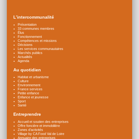
Plus
d'infos
L’intercommunalité
Présentation
33 communes membres
Élus
Fonctionnement
Compétences et missions
Décisions
Les services communautaires
Marchés publics
Actualités
Agenda
Au quotidien
Habitat et urbanisme
Culture
Environnement
France services
Petite enfance
Enfance et jeunesse
Sport
Santé
Entreprendre
Accueil et soutien des entreprises
Offre foncière et immobilière
Zones d’activités
Village by CA Food Val de Loire
Annuaire des entreprises