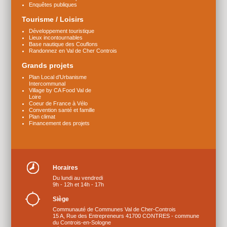
Enquêtes publiques
Tourisme / Loisirs
Développement touristique
Lieux incontournables
Base nautique des Couflons
Randonnez en Val de Cher Controis
Grands projets
Plan Local d’Urbanisme
Intercommunal
Village by CA Food Val de
Loire
Coeur de France à Vélo
Convention santé et famille
Plan climat
Financement des projets
Horaires
Du lundi au vendredi
9h - 12h et 14h - 17h
Siège
Communauté de Communes Val de Cher-Controis
15 A, Rue des Entrepreneurs 41700 CONTRES - commune
du Controis-en-Sologne