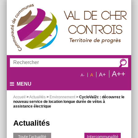
Aller
Aller
Aller
au
au
à
menu
contenu
la
recherche
Rechercher :
A++
A+
A
A-
MENU
Accueil
>
Actualités
>
Environnement
>
CycloVal2c : découvrez le
nouveau service de location longue durée de vélos à
assistance électrique
Actualités
Toute l'actualité
Environnement
Intercommunalité