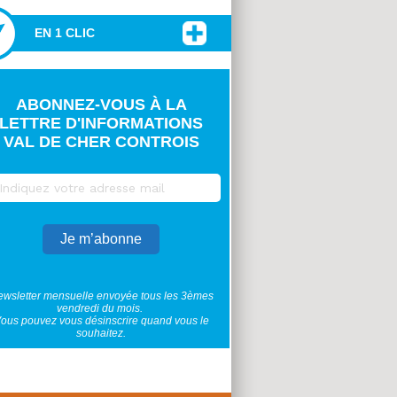
EN 1 CLIC
ABONNEZ-VOUS À LA
LETTRE D'INFORMATIONS
VAL DE CHER CONTROIS
wsletter mensuelle envoyée tous les 3èmes
vendredi du mois.
ous pouvez vous désinscrire quand vous le
souhaitez.