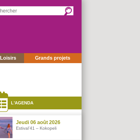
rcher :
Loisirs
Grands projets
és
L'AGENDA
Jeudi 06 août 2026
Estival’41 – Kokopeli