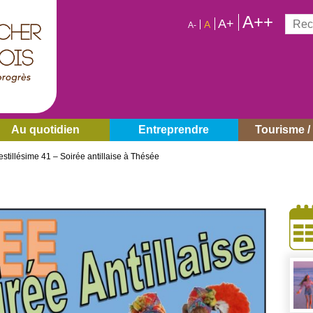
A++
Reche
A+
A
A-
Au quotidien
Entreprendre
Tourisme / 
stillésime 41 – Soirée antillaise à Thésée
À
côt