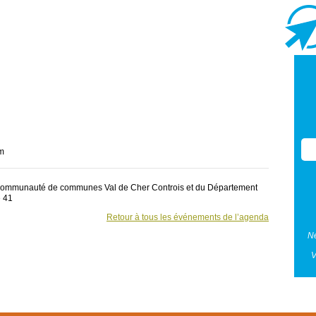
om
a Communauté de communes Val de Cher Controis et du Département
e 41
Retour à tous les événements de l’agenda
Ne
V