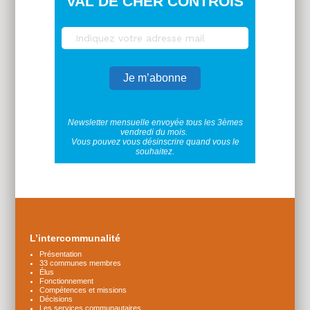
VAL DE CHER CONTROIS
Newsletter mensuelle envoyée tous les 3èmes
vendredi du mois.
Vous pouvez vous désinscrire quand vous le
souhaitez.
Plus
d'infos
L’intercommunalité
Présentation
33 communes membres
Élus
Fonctionnement
Compétences et missions
Décisions
Les services communautaires