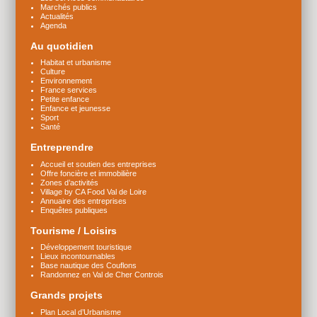
Marchés publics
Actualités
Agenda
Au quotidien
Habitat et urbanisme
Culture
Environnement
France services
Petite enfance
Enfance et jeunesse
Sport
Santé
Entreprendre
Accueil et soutien des entreprises
Offre foncière et immobilière
Zones d’activités
Village by CA Food Val de Loire
Annuaire des entreprises
Enquêtes publiques
Tourisme / Loisirs
Développement touristique
Lieux incontournables
Base nautique des Couflons
Randonnez en Val de Cher Controis
Grands projets
Plan Local d’Urbanisme