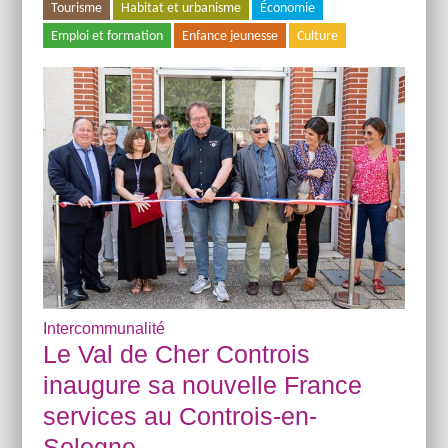
Tourisme
Habitat et urbanisme
Économie
Emploi et formation
Enfance jeunesse
Culture
Intercommunalité
Le Val de Cher Controis
inaugure sa nouvelle France
services au Controis-en-
Sologne