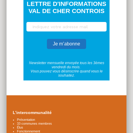
LETTRE D'INFORMATIONS
VAL DE CHER CONTROIS
Newsletter mensuelle envoyée tous les 3èmes
vendredi du mois.
Vous pouvez vous désinscrire quand vous le
souhaitez.
Plus
d'infos
L’intercommunalité
Présentation
33 communes membres
Élus
Fonctionnement