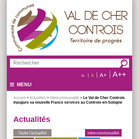
Aller
Aller
Aller
au
au
à
menu
contenu
la
recherche
Rechercher :
A++
A+
A
A-
MENU
Accueil
>
Actualités
>
Intercommunalité
>
Le Val de Cher Controis
inaugure sa nouvelle France services au Controis-en-Sologne
Actualités
Toute l'actualité
Environnement
Intercommunalité