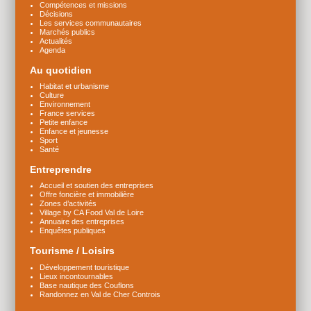
Compétences et missions
Décisions
Les services communautaires
Marchés publics
Actualités
Agenda
Au quotidien
Habitat et urbanisme
Culture
Environnement
France services
Petite enfance
Enfance et jeunesse
Sport
Santé
Entreprendre
Accueil et soutien des entreprises
Offre foncière et immobilière
Zones d’activités
Village by CA Food Val de Loire
Annuaire des entreprises
Enquêtes publiques
Tourisme / Loisirs
Développement touristique
Lieux incontournables
Base nautique des Couflons
Randonnez en Val de Cher Controis