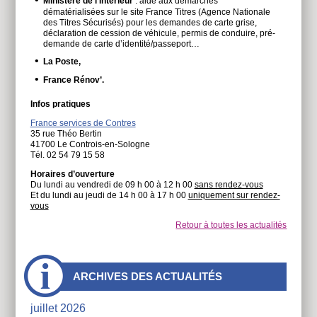
Ministère de l’Intérieur
: aide aux démarches
dématérialisées sur le site France Titres (Agence Nationale
des Titres Sécurisés) pour les demandes de carte grise,
déclaration de cession de véhicule, permis de conduire, pré-
demande de carte d’identité/passeport…
La Poste,
France Rénov’.
Infos pratiques
France services de Contres
35 rue Théo Bertin
41700 Le Controis-en-Sologne
Tél. 02 54 79 15 58
Horaires d’ouverture
Du lundi au vendredi de 09 h 00 à 12 h 00
sans rendez-vous
Et du lundi au jeudi de 14 h 00 à 17 h 00
uniquement sur rendez-
vous
Retour à toutes les actualités
À
ARCHIVES DES ACTUALITÉS
côtés
juillet 2026