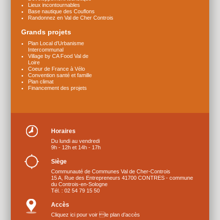
Lieux incontournables
Base nautique des Couflons
Randonnez en Val de Cher Controis
Grands projets
Plan Local d’Urbanisme
Intercommunal
Village by CA Food Val de
Loire
Coeur de France à Vélo
Convention santé et famille
Plan climat
Financement des projets
Horaires
Du lundi au vendredi
9h - 12h et 14h - 17h
Siège
Communauté de Communes Val de Cher-Controis
15 A, Rue des Entrepreneurs 41700 CONTRES - commune
du Controis-en-Sologne
Tél. : 02 54 79 15 50
Accès
Cliquez ici pour voir le plan d’accès