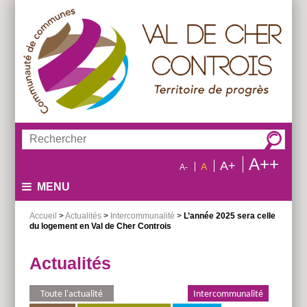
Aller
Aller
Aller
au
au
à
menu
contenu
la
recherche
Rechercher :
A++
A+
A
A-
MENU
Accueil
>
Actualités
>
Intercommunalité
>
L’année 2025 sera celle
du logement en Val de Cher Controis
Actualités
Toute l'actualité
Environnement
Intercommunalité