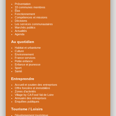
Présentation
33 communes membres
Élus
Fonctionnement
Compétences et missions
Décisions
Les services communautaires
Marchés publics
Actualités
Agenda
Au quotidien
Habitat et urbanisme
Culture
Environnement
France services
Petite enfance
Enfance et jeunesse
Sport
Santé
Entreprendre
Accueil et soutien des entreprises
Offre foncière et immobilière
Zones d’activités
Village by CA Food Val de Loire
Annuaire des entreprises
Enquêtes publiques
Tourisme / Loisirs
Développement touristique