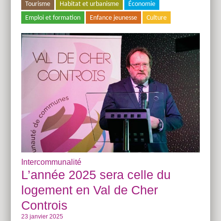
Tourisme
Habitat et urbanisme
Économie
Emploi et formation
Enfance jeunesse
Culture
Intercommunalité
L’année 2025 sera celle du
logement en Val de Cher
Controis
23 janvier 2025