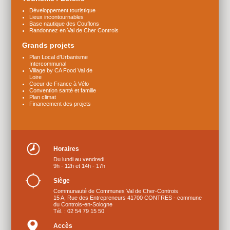
Développement touristique
Lieux incontournables
Base nautique des Couflons
Randonnez en Val de Cher Controis
Grands projets
Plan Local d’Urbanisme
Intercommunal
Village by CA Food Val de
Loire
Coeur de France à Vélo
Convention santé et famille
Plan climat
Financement des projets
Horaires
Du lundi au vendredi
9h - 12h et 14h - 17h
Siège
Communauté de Communes Val de Cher-Controis
15 A, Rue des Entrepreneurs 41700 CONTRES - commune
du Controis-en-Sologne
Tél. : 02 54 79 15 50
Accès