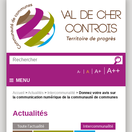
Aller
Aller
Aller
au
au
à
menu
contenu
la
recherche
Rechercher :
A++
A+
A
A-
MENU
Accueil
>
Actualités
>
Intercommunalité
>
Donnez votre avis sur
la communication numérique de la communauté de communes
Actualités
Toute l'actualité
Environnement
Intercommunalité