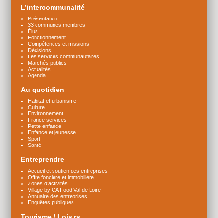
L’intercommunalité
Présentation
33 communes membres
Élus
Fonctionnement
Compétences et missions
Décisions
Les services communautaires
Marchés publics
Actualités
Agenda
Au quotidien
Habitat et urbanisme
Culture
Environnement
France services
Petite enfance
Enfance et jeunesse
Sport
Santé
Entreprendre
Accueil et soutien des entreprises
Offre foncière et immobilière
Zones d’activités
Village by CA Food Val de Loire
Annuaire des entreprises
Enquêtes publiques
Tourisme / Loisirs