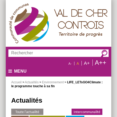
Aller
Aller
Aller
au
au
à
menu
contenu
la
recherche
Rechercher :
A++
A+
A
A-
MENU
Accueil
>
Actualités
>
Environnement
>
LIFE_LETsGO4Climate :
le programme touche à sa fin
Actualités
Toute l'actualité
Environnement
Intercommunalité