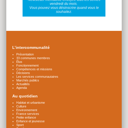
vendredi du mois.
Vous pouvez vous désinscrire quand vous le
souhaitez.
Plus
d'infos
L’intercommunalité
Présentation
33 communes membres
Élus
Fonctionnement
Compétences et missions
Décisions
Les services communautaires
Marchés publics
Actualités
Agenda
Au quotidien
Habitat et urbanisme
Culture
Environnement
France services
Petite enfance
Enfance et jeunesse
Sport