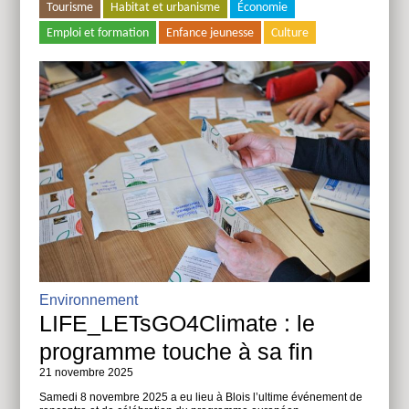
Tourisme
Habitat et urbanisme
Économie
Emploi et formation
Enfance jeunesse
Culture
Environnement
LIFE_LETsGO4Climate : le
programme touche à sa fin
21 novembre 2025
Samedi 8 novembre 2025 a eu lieu à Blois l’ultime événement de