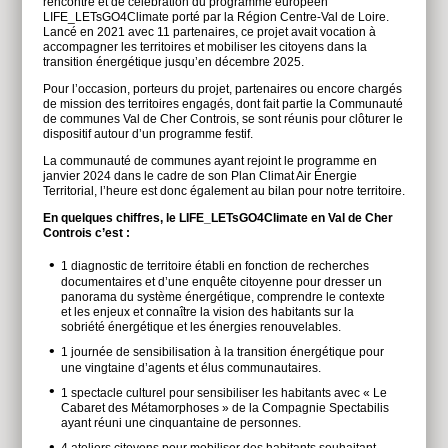
rencontre et de célébration du programme européen
LIFE_LETsGO4Climate porté par la Région Centre-Val de Loire.
Lancé en 2021 avec 11 partenaires, ce projet avait vocation à
accompagner les territoires et mobiliser les citoyens dans la
transition énergétique jusqu’en décembre 2025.
Pour l’occasion, porteurs du projet, partenaires ou encore chargés
de mission des territoires engagés, dont fait partie la Communauté
de communes Val de Cher Controis, se sont réunis pour clôturer le
dispositif autour d’un programme festif.
La communauté de communes ayant rejoint le programme en
janvier 2024 dans le cadre de son Plan Climat Air Énergie
Territorial, l’heure est donc également au bilan pour notre territoire.
En quelques chiffres, le LIFE_LETsGO4Climate en Val de Cher
Controis c’est :
1 diagnostic de territoire établi en fonction de recherches
documentaires et d’une enquête citoyenne pour dresser un
panorama du système énergétique, comprendre le contexte
et les enjeux et connaître la vision des habitants sur la
sobriété énergétique et les énergies renouvelables.
1 journée de sensibilisation à la transition énergétique pour
une vingtaine d’agents et élus communautaires.
1 spectacle culturel pour sensibiliser les habitants avec « Le
Cabaret des Métamorphoses » de la Compagnie Spectabilis
ayant réuni une cinquantaine de personnes.