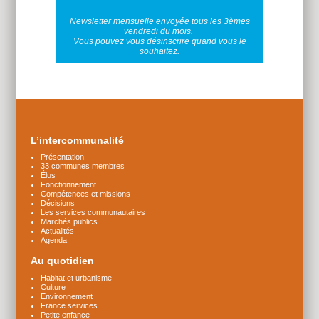
Newsletter mensuelle envoyée tous les 3èmes
vendredi du mois.
Vous pouvez vous désinscrire quand vous le
souhaitez.
Plus
d'infos
L’intercommunalité
Présentation
33 communes membres
Élus
Fonctionnement
Compétences et missions
Décisions
Les services communautaires
Marchés publics
Actualités
Agenda
Au quotidien
Habitat et urbanisme
Culture
Environnement
France services
Petite enfance