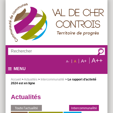
Aller
Aller
Aller
au
au
à
menu
contenu
la
recherche
Rechercher :
A++
A+
A
A-
MENU
Accueil
>
Actualités
>
Intercommunalité
>
Le rapport d’activité
2024 est en ligne
Actualités
Toute l'actualité
Environnement
Intercommunalité