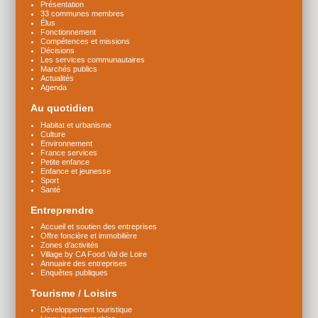
Présentation
33 communes membres
Élus
Fonctionnement
Compétences et missions
Décisions
Les services communautaires
Marchés publics
Actualités
Agenda
Au quotidien
Habitat et urbanisme
Culture
Environnement
France services
Petite enfance
Enfance et jeunesse
Sport
Santé
Entreprendre
Accueil et soutien des entreprises
Offre foncière et immobilière
Zones d’activités
Village by CA Food Val de Loire
Annuaire des entreprises
Enquêtes publiques
Tourisme / Loisirs
Développement touristique