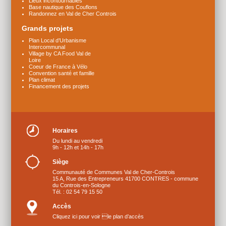
Lieux incontournables
Base nautique des Couflons
Randonnez en Val de Cher Controis
Grands projets
Plan Local d’Urbanisme
Intercommunal
Village by CA Food Val de
Loire
Coeur de France à Vélo
Convention santé et famille
Plan climat
Financement des projets
Horaires
Du lundi au vendredi
9h - 12h et 14h - 17h
Siège
Communauté de Communes Val de Cher-Controis
15 A, Rue des Entrepreneurs 41700 CONTRES - commune
du Controis-en-Sologne
Tél. : 02 54 79 15 50
Accès
Cliquez ici pour voir le plan d’accès