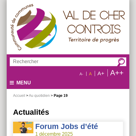
Aller
Aller
Aller
au
au
à
menu
contenu
la
recherche
Rechercher :
A++
A+
A
A-
MENU
Accueil
>
Au quotidien
>
Page 19
Actualités
Forum Jobs d’été
1 décembre 2025