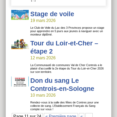
Stage de voile
19 mars 2026
Le Club de Voile du Lac des 3 Provinces propose un stage
pour apprendre en 5 jours aux jeunes à naviguer avec un
moniteur diplômé.
Tour du Loir-et-Cher –
étape 2
12 mars 2026
La Communauté de communes Val de Cher Controis a le
plaisir d’accueillir la 2e étape du Tour du Loir-et-Cher 2026
sur son territoire.
Don du sang Le
Controis-en-Sologne
10 mars 2026
Rendez-vous à la salle des fêtes de Contres pour une
collecte de sang. L’Etablissement Français du Sang
compte sur vous !
Page 11 sur 24
« Première page
«
…