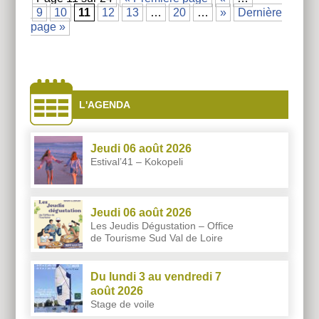
9
10
11
12
13
…
20
…
»
Dernière
page »
À
côtés
L'AGENDA
Jeudi 06 août 2026
Estival’41 – Kokopeli
Jeudi 06 août 2026
Les Jeudis Dégustation – Office
de Tourisme Sud Val de Loire
Du lundi 3 au vendredi 7
août 2026
Stage de voile