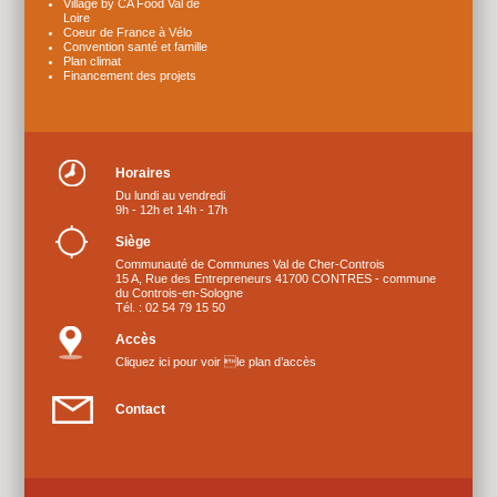
Village by CA Food Val de
Loire
Coeur de France à Vélo
Convention santé et famille
Plan climat
Financement des projets
Horaires
Du lundi au vendredi
9h - 12h et 14h - 17h
Siège
Communauté de Communes Val de Cher-Controis
15 A, Rue des Entrepreneurs 41700 CONTRES - commune
du Controis-en-Sologne
Tél. : 02 54 79 15 50
Accès
Cliquez ici pour voir le plan d’accès
Contact