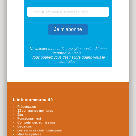
Newsletter mensuelle envoyée tous les 3èmes
vendredi du mois.
Vous pouvez vous désinscrire quand vous le
souhaitez.
Plus
d'infos
L’intercommunalité
Présentation
33 communes membres
Élus
Fonctionnement
Compétences et missions
Décisions
Les services communautaires
Marchés publics