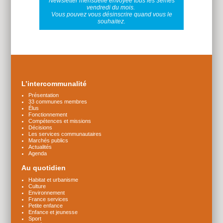
Newsletter mensuelle envoyée tous les 3èmes
vendredi du mois.
Vous pouvez vous désinscrire quand vous le
souhaitez.
Plus
d'infos
L’intercommunalité
Présentation
33 communes membres
Élus
Fonctionnement
Compétences et missions
Décisions
Les services communautaires
Marchés publics
Actualités
Agenda
Au quotidien
Habitat et urbanisme
Culture
Environnement
France services
Petite enfance
Enfance et jeunesse
Sport