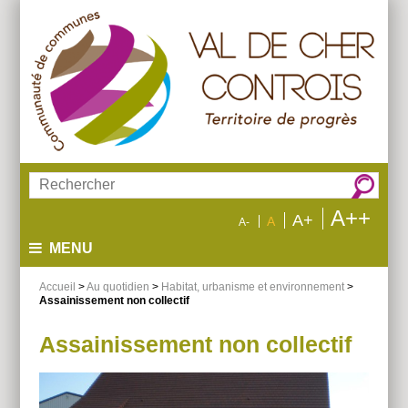
Aller
Aller
Aller
au
au
à
menu
contenu
la
recherche
Rechercher :
A++
A+
A
A-
MENU
Accueil
>
Au quotidien
>
Habitat, urbanisme et environnement
>
Assainissement non collectif
Assainissement non collectif