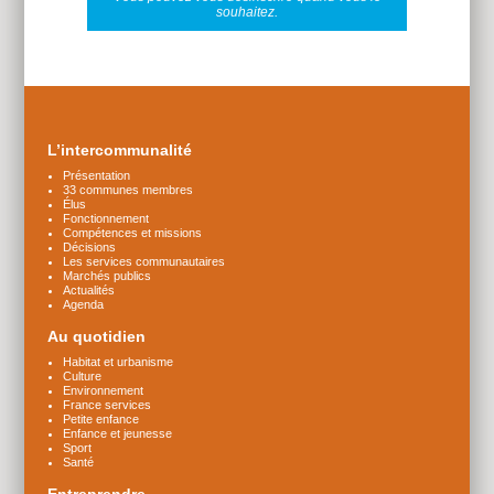
souhaitez.
Plus
d'infos
L’intercommunalité
Présentation
33 communes membres
Élus
Fonctionnement
Compétences et missions
Décisions
Les services communautaires
Marchés publics
Actualités
Agenda
Au quotidien
Habitat et urbanisme
Culture
Environnement
France services
Petite enfance
Enfance et jeunesse
Sport
Santé