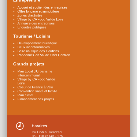
Entreprendre
Accueil et soutien des entreprises
Offre foncière et immobilière
Zones d’activités
Village by CA Food Val de Loire
Annuaire des entreprises
Enquêtes publiques
Tourisme / Loisirs
Développement touristique
Lieux incontournables
Base nautique des Couflons
Randonnez en Val de Cher Controis
Grands projets
Plan Local d’Urbanisme
Intercommunal
Village by CA Food Val de
Loire
Coeur de France à Vélo
Convention santé et famille
Plan climat
Financement des projets
Horaires
Du lundi au vendredi
9h - 12h et 14h - 17h