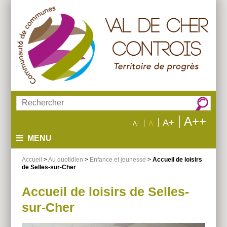
Aller
Aller
Aller
au
au
à
menu
contenu
la
recherche
Rechercher :
A++
A+
A
A-
MENU
Accueil
>
Au quotidien
>
Enfance et jeunesse
>
Accueil de loisirs
de Selles-sur-Cher
Accueil de loisirs de Selles-
sur-Cher