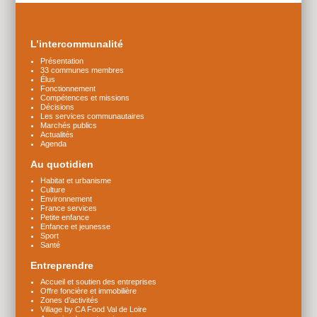
Plus
d'infos
L’intercommunalité
Présentation
33 communes membres
Élus
Fonctionnement
Compétences et missions
Décisions
Les services communautaires
Marchés publics
Actualités
Agenda
Au quotidien
Habitat et urbanisme
Culture
Environnement
France services
Petite enfance
Enfance et jeunesse
Sport
Santé
Entreprendre
Accueil et soutien des entreprises
Offre foncière et immobilière
Zones d’activités
Village by CA Food Val de Loire