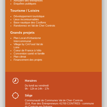
Annuaire des entreprises
Enquêtes publiques
Tourisme / Loisirs
Développement touristique
Lieux incontournables
Base nautique des Couflons
Randonnez en Val de Cher Controis
Grands projets
Plan Local d’Urbanisme
Intercommunal
Village by CA Food Val de
Loire
Coeur de France à Vélo
Convention santé et famille
Plan climat
Financement des projets
Horaires
Du lundi au vendredi
9h - 12h et 14h - 17h
Siège
Communauté de Communes Val de Cher-Controis
15 A, Rue des Entrepreneurs 41700 CONTRES - commune
du Controis-en-Sologne